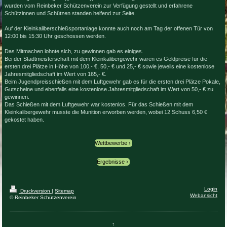
wurden vom Reinbeker Schützenverein zur Verfügung gestellt und erfahrene
Schützinnen und Schützen standen helfend zur Seite.
Auf der Kleinkaliberschießsportanlage konnte auch noch am Tag der offenen Tür von
12:00 bis 15:30 Uhr geschossen werden.
Das Mitmachen lohnte sich, zu gewinnen gab es einiges.
Bei der Stadtmeisterschaft mit dem Kleinkalibergewehr waren es Geldpreise für die
ersten drei Plätze in Höhe von 100,- €, 50,- € und 25,- € sowie jeweils eine kostenlose
Jahresmitgliedschaft im Wert von 165,- €.
Beim Jugendpreisschießen mit dem Luftgewehr gab es für die ersten drei Plätze Pokale,
Gutscheine und ebenfalls eine kostenlose Jahresmitgliedschaft im Wert von 50,- € zu
gewinnen.
Das Schießen mit dem Luftgewehr war kostenlos. Für das Schießen mit dem
Kleinkalibergewehr musste die Munition erworben werden, wobei 12 Schuss 6,50 €
gekostet haben.
Wettbewerbe
Ergebnisse
Login
Druckversion
|
Sitemap
Webansicht
© Reinbeker Schützenverein
↑