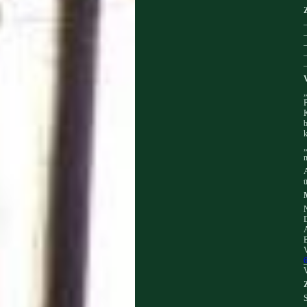
–
„
P
b
k
„
m
A
ü
D
V
V
S