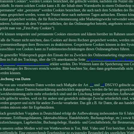
transiente Cookies“, werden Cookies bezeichnet, die gelöscht werden, nachdem ein Nutzer ein
chließt. In einem solchen Cookie kann z.B. der Inhalt eines Warenkorbs in einem Onlineshop 
permanent“ oder „persistent“ werden Cookies bezeichnet, die auch nach dem Schließen des Bro
tatus gespeichert werden, wenn die Nutzer diese nach mehreren Tagen aufsuchen. Ebenso könn
Nutzer gespeichert werden, die für Reichweitenmessung oder Marketingzwecke verwendet wer
nderen Anbietern als dem Verantwortlichen, der das Onlineangebot betreibt, angeboten werden
pricht man von „First-Party Cookies“).
ir können temporäre und permanente Cookies einsetzen und klären hierüber im Rahmen unsere
alls die Nutzer nicht möchten, dass Cookies auf ihrem Rechner gespeichert werden, werden si
ystemeinstellungen ihres Browsers zu deaktivieren. Gespeicherte Cookies können in den Syst
Ausschluss von Cookies kann zu Funktionseinschränkungen dieses Onlineangebotes führen.
in genereller Widerspruch gegen den Einsatz der zu Zwecken des Onlinemarketing eingesetzten
llem im Fall des Trackings, über die US-amerikanische Seite
http://www.aboutads.info/choices
http://www.youronlinechoices.com/
erklärt werden. Des Weiteren kann die Speicherung von Coo
instellungen des Browsers erreicht werden. Bitte beachten Sie, dass dann gegebenenfalls nicht
werden können.
Löschung von Daten
ie von uns verarbeiteten Daten werden nach Maßgabe der Art.
17
und
18
DSGVO gelöscht oder
m Rahmen dieser Datenschutzerklärung ausdrücklich angegeben, werden die bei uns gespeicherte
weckbestimmung nicht mehr erforderlich sind und der Löschung keine gesetzlichen Aufbewahr
icht gelöscht werden, weil sie für andere und gesetzlich zulässige Zwecke erforderlich sind, w
erden gesperrt und nicht für andere Zwecke verarbeitet. Das gilt z.B. für Daten, die aus hand
erden müssen oder für Ergebnislisten.
ach gesetzlichen Vorgaben in Deutschland erfolgt die Aufbewahrung insbesondere für 6 Jah
nventare, Eröffnungsbilanzen, Jahresabschlüsse, Handelsbriefe, Buchungsbelege, etc.) sowie 
ufzeichnungen, Lageberichte, Buchungsbelege, Handels- und Geschäftsbriefe, für Besteuerung 
n unseren online-Medien wird von Wettbewerben in Ton, Bild, Video und Text berichtet. Auß
eröffentlicht. Eine entsprechende Ergebnisliste ist zwingender Bestandteil des sportlichen We