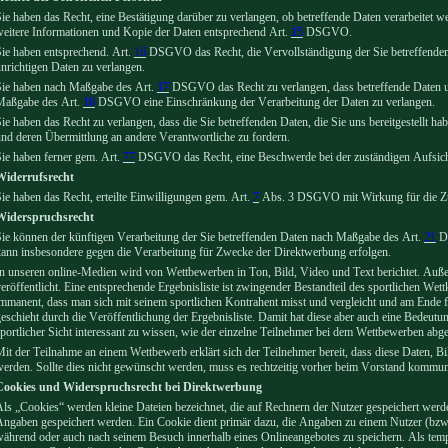
ie haben das Recht, eine Bestätigung darüber zu verlangen, ob betreffende Daten verarbeitet 
eitere Informationen und Kopie der Daten entsprechend Art.
15
DSGVO.
ie haben entsprechend. Art.
16
DSGVO das Recht, die Vervollständigung der Sie betreffenden 
nrichtigen Daten zu verlangen.
Sie haben nach Maßgabe des Art.
17
DSGVO das Recht zu verlangen, dass betreffende Daten un
Maßgabe des Art.
18
DSGVO eine Einschränkung der Verarbeitung der Daten zu verlangen.
ie haben das Recht zu verlangen, dass die Sie betreffenden Daten, die Sie uns bereitgestellt 
nd deren Übermittlung an andere Verantwortliche zu fordern.
ie haben ferner gem. Art.
77
DSGVO das Recht, eine Beschwerde bei der zuständigen Aufsich
Widerrufsrecht
ie haben das Recht, erteilte Einwilligungen gem. Art.
7
Abs. 3 DSGVO mit Wirkung für die Zu
Widerspruchsrecht
ie können der künftigen Verarbeitung der Sie betreffenden Daten nach Maßgabe des Art.
21
DS
ann insbesondere gegen die Verarbeitung für Zwecke der Direktwerbung erfolgen.
n unseren online-Medien wird von Wettbewerben in Ton, Bild, Video und Text berichtet. Auß
eröffentlicht. Eine entsprechende Ergebnisliste ist zwingender Bestandteil des sportlichen We
mmanent, dass man sich mit seinem sportlichen Kontrahent misst und vergleicht und am Ende fest
eschieht durch die Veröffentlichung der Ergebnisliste. Damit hat diese aber auch eine Bedeutun
portlicher Sicht interessant zu wissen, wie der einzelne Teilnehmer bei dem Wettbewerben abge
it der Teilnahme an einem Wettbewerb erklärt sich der Teilnehmer bereit, dass diese Daten, Bil
erden. Sollte dies nicht gewünscht werden, muss es rechtzeitig vorher beim Vorstand kommun
Cookies und Widerspruchsrecht bei Direktwerbung
ls „Cookies“ werden kleine Dateien bezeichnet, die auf Rechnern der Nutzer gespeichert werd
ngaben gespeichert werden. Ein Cookie dient primär dazu, die Angaben zu einem Nutzer (bzw.
ährend oder auch nach seinem Besuch innerhalb eines Onlineangebotes zu speichern. Als tem