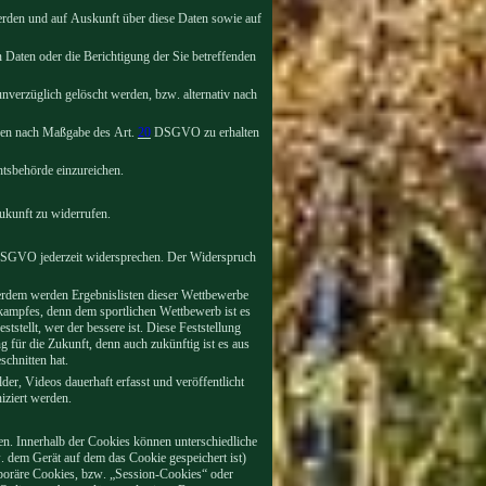
werden und auf Auskunft über diese Daten sowie auf
Daten oder die Berichtigung der Sie betreffenden
verzüglich gelöscht werden, bzw. alternativ nach
haben nach Maßgabe des Art.
20
DSGVO zu erhalten
tsbehörde einzureichen.
kunft zu widerrufen.
GVO jederzeit widersprechen. Der Widerspruch
erdem werden Ergebnislisten dieser Wettbewerbe
ttkampfes, denn dem sportlichen Wettbewerb ist es
stellt, wer der bessere ist. Diese Feststellung
g für die Zukunft, denn auch zukünftig ist es aus
schnitten hat.
der, Videos dauerhaft erfasst und veröffentlicht
iziert werden.
en. Innerhalb der Cookies können unterschiedliche
 dem Gerät auf dem das Cookie gespeichert ist)
poräre Cookies, bzw. „Session-Cookies“ oder