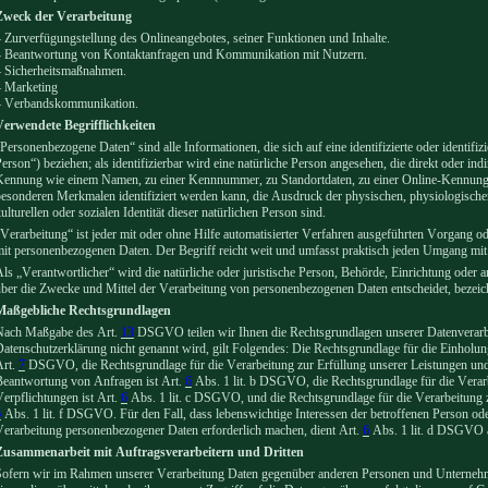
Zweck der Verarbeitung
 Zurverfügungstellung des Onlineangebotes, seiner Funktionen und Inhalte.
– Beantwortung von Kontaktanfragen und Kommunikation mit Nutzern.
– Sicherheitsmaßnahmen.
– Marketing
– Verbandskommunikation.
Verwendete Begrifflichkeiten
Personenbezogene Daten“ sind alle Informationen, die sich auf eine identifizierte oder identifi
erson“) beziehen; als identifizierbar wird eine natürliche Person angesehen, die direkt oder in
Kennung wie einem Namen, zu einer Kennnummer, zu Standortdaten, zu einer Online-Kennung 
esonderen Merkmalen identifiziert werden kann, die Ausdruck der physischen, physiologischen,
ulturellen oder sozialen Identität dieser natürlichen Person sind.
Verarbeitung“ ist jeder mit oder ohne Hilfe automatisierter Verfahren ausgeführten Vorgang
it personenbezogenen Daten. Der Begriff reicht weit und umfasst praktisch jeden Umgang mit
ls „Verantwortlicher“ wird die natürliche oder juristische Person, Behörde, Einrichtung oder a
ber die Zwecke und Mittel der Verarbeitung von personenbezogenen Daten entscheidet, bezeic
Maßgebliche Rechtsgrundlagen
Nach Maßgabe des Art.
13
DSGVO teilen wir Ihnen die Rechtsgrundlagen unserer Datenverarbe
atenschutzerklärung nicht genannt wird, gilt Folgendes: Die Rechtsgrundlage für die Einholung
Art.
7
DSGVO, die Rechtsgrundlage für die Verarbeitung zur Erfüllung unserer Leistungen u
Beantwortung von Anfragen ist Art.
6
Abs. 1 lit. b DSGVO, die Rechtsgrundlage für die Verarb
erpflichtungen ist Art.
6
Abs. 1 lit. c DSGVO, und die Rechtsgrundlage für die Verarbeitung z
6
Abs. 1 lit. f DSGVO. Für den Fall, dass lebenswichtige Interessen der betroffenen Person ode
erarbeitung personenbezogener Daten erforderlich machen, dient Art.
6
Abs. 1 lit. d DSGVO a
Zusammenarbeit mit Auftragsverarbeitern und Dritten
ofern wir im Rahmen unserer Verarbeitung Daten gegenüber anderen Personen und Unternehme