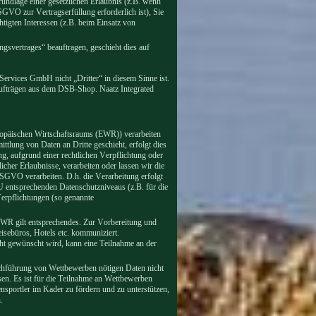
Grundlage einer gesetzlichen Erlaubnis (z.B. wenn
SGVO zur Vertragserfüllung erforderlich ist), Sie
htigten Interessen (z.B. beim Einsatz von
gsvertrages“ beauftragen, geschieht dies auf
ervices GmbH nicht „Dritter“ in diesem Sinne ist.
ufträgen aus dem DSB-Shop. Naatz Integrated
ropäischen Wirtschaftsraums (EWR)) verarbeiten
lung von Daten an Dritte geschieht, erfolgt dies
ng, aufgrund einer rechtlichen Verpflichtung oder
icher Erlaubnisse, verarbeiten oder lassen wir die
SGVO verarbeiten. D.h. die Verarbeitung erfolgt
EU entsprechenden Datenschutzniveaus (z.B. für die
Verpflichtungen (so genannte
EWR gilt entsprechendes. Zur Vorbereitung und
isebüros, Hotels etc. kommuniziert.
icht gewünscht wird, kann eine Teilnahme an der
urchführung von Wettbewerben nötigen Daten nicht
en. Es ist für die Teilnahme an Wettbewerben
nsportler im Kader zu fördern und zu unterstützen,
n.