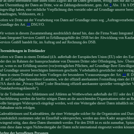
ie an diese übermitteln oder ihnen sonst Zugriff auf die Daten gewähren, erfolgt dies nur auf 
ine Übermittlung der Daten an Dritte, wie an Zahlungsdienstleister, gem. Art.
6
Abs. 1 lit. b D
ingewilligt haben, eine rechtliche Verpflichtung dies vorsieht oder auf Grundlage unserer berec
eauftragten, Webhostern, etc.).
ofern wir Dritte mit der Verarbeitung von Daten auf Grundlage eines sog. „Auftragsverarbeitun
Grundlage des Art.
28
DSGVO.
ir weisen in diesem Zusammenhang ausdrücklich darauf hin, dass die Firma Naatz Integrated S
aatz Integrated Services GmbH ist Erfüllungsgehilfe des DSB bei der Abwicklung von Kaufa
Services GmbH handelt für, im Auftrag und auf Rechnung des DSB.
Übermittlungen in Drittländer
ofern wir Daten in einem Drittland (d.h. außerhalb der Europäischen Union (EU) oder des Eu
der dies im Rahmen der Inanspruchnahme von Diensten Dritter oder Offenlegung, bzw. Übermitt
ur, wenn es zur Erfüllung unserer (vor)vertraglichen Pflichten, auf Grundlage Ihrer Einwilligu
uf Grundlage unserer berechtigten Interessen geschieht. Vorbehaltlich gesetzlicher oder vertragl
aten in einem Drittland nur beim Vorliegen der besonderen Voraussetzungen der Art.
44
ff. D
.B. auf Grundlage besonderer Garantien, wie der offiziell anerkannten Feststellung eines der 
SA durch das „Privacy Shield“) oder Beachtung offiziell anerkannter spezieller vertraglicher 
Standardvertragsklauseln“).
ür die Teilnahme von Athletinnen und Athleten an Wettbewerben außerhalb der EU oder des 
urchführung werden die hierfür nötigen Daten an die ausrichtenden Organisationen oder an Re
ollte hiergegen Widerspruch eingelegt werden, weil eine Weitergabe dieser Daten inhaltlich n
Maßnahme nicht erfolgen.
aderathletinnen und Kaderathleten, die einer Weitergabe solcher für die Organisation und D
rundsätzlich zustimmen oder im Einzelfall widersprechen, werden aus dem Kader ausgeschloss
wingend nötig, dass diese Daten übermittelt werden. Für den DSB ist es nicht zumutbar, Spitze
enn diese dann wegen Nichtweitergabe der Daten nicht international eingesetzt werden könne
Rechte der betroffenen Personen