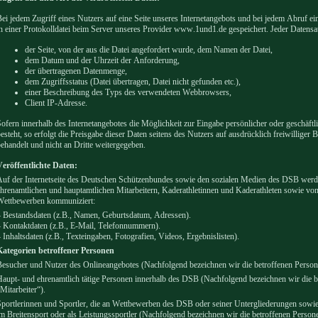
ei jedem Zugriff eines Nutzers auf eine Seite unseres Internetangebots und bei jedem Abruf e
n einer Protokolldatei beim Server unseres Provider www.1und1.de gespeichert. Jeder Datensat
der Seite, von der aus die Datei angefordert wurde, dem Namen der Datei,
dem Datum und der Uhrzeit der Anforderung,
der übertragenen Datenmenge,
dem Zugriffsstatus (Datei übertragen, Datei nicht gefunden etc.),
einer Beschreibung des Typs des verwendeten Webbrowsers,
Client IP-Adresse.
ofern innerhalb des Internetangebotes die Möglichkeit zur Eingabe persönlicher oder geschäf
esteht, so erfolgt die Preisgabe dieser Daten seitens des Nutzers auf ausdrücklich freiwilliger
ehandelt und nicht an Dritte weitergegeben.
Veröffentlichte Daten:
uf der Internetseite des Deutschen Schützenbundes sowie den sozialen Medien des DSB werd
hrenamtlichen und hauptamtlichen Mitarbeitern, Kaderathletinnen und Kaderathleten sowie vo
Wettbewerben kommuniziert:
 Bestandsdaten (z.B., Namen, Geburtsdatum, Adressen).
 Kontaktdaten (z.B., E-Mail, Telefonnummern).
 Inhaltsdaten (z.B., Texteingaben, Fotografien, Videos, Ergebnislisten).
Kategorien betroffener Personen
esucher und Nutzer des Onlineangebotes (Nachfolgend bezeichnen wir die betroffenen Perso
aupt- und ehrenamtlich tätige Personen innerhalb des DSB (Nachfolgend bezeichnen wir die 
Mitarbeiter“).
portlerinnen und Sportler, die an Wettbewerben des DSB oder seiner Untergliederungen sowie
m Breitensport oder als Leistungssportler (Nachfolgend bezeichnen wir die betroffenen Perso