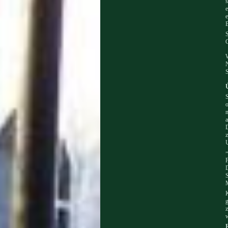
s
e
e
B
S
W
N
S
o
n
a
D
z
U
„
F
D
S
K
g
z
w