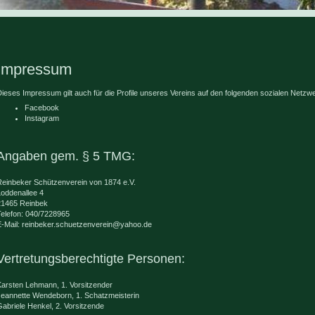
Impressum
ieses Impressum gilt auch für die Profile unseres Vereins auf den folgenden sozialen Netzw
Facebook
Instagram
Angaben gem. § 5 TMG:
Reinbeker Schützenverein von 1874 e.V.
Loddenallee 4
21465 Reinbek
Telefon: 040/7228965
E-Mail: reinbeker.schuetzenverein@yahoo.de
Vertretungsberechtigte Personen:
Karsten Lehmann, 1. Vorsitzender
Jeannette Wendeborn, 1. Schatzmeisterin
abriele Henkel, 2. Vorsitzende