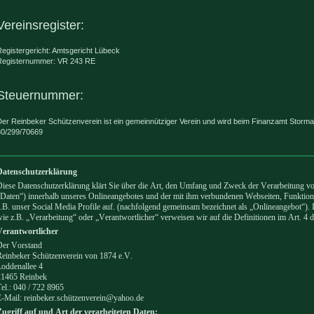
Vereinsregister:
egistergericht: Amtsgericht Lübeck
Registernummer: VR 243 RE
Steuernummer:
er Reinbeker Schützenverein ist ein gemeinnütziger Verein und wird beim Finanzamt Storma
30/299/70669
Datenschutzerklärung
iese Datenschutzerklärung klärt Sie über die Art, den Umfang und Zweck der Verarbeitung 
Daten“) innerhalb unseres Onlineangebotes und der mit ihm verbundenen Webseiten, Funktion
.B. unser Social Media Profile auf. (nachfolgend gemeinsam bezeichnet als „Onlineangebot“). 
ie z.B. „Verarbeitung“ oder „Verantwortlicher“ verweisen wir auf die Definitionen im Art.
Verantwortlicher
Der Vorstand
Reinbeker Schützenverein von 1874 e.V.
oddenallee 4
21465 Reinbek
el.: 040 / 722 8965
E-Mail: reinbeker.schützenverein@yahoo.de
Zugriff auf und Art der verarbeiteten Daten: