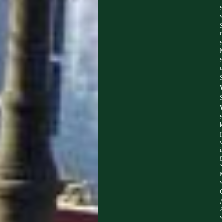
S
w
S
u
S
u
S
S
S
k
I
v
i
g
s
M
w
A
A
w