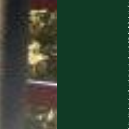
„
s
„
S
a
s
W
F
S
E
a
E
D
i
Z
n
w
w
N
I
A
I
v