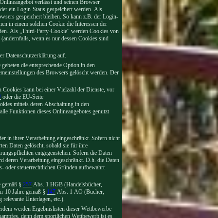
 Onlineangebot verlässt und seinen Browser
oder ein Login-Staus gespeichert werden. Als
wsers gespeichert bleiben. So kann z.B. der Login-
en in einem solchen Cookie die Interessen der
den. Als „Third-Party-Cookie“ werden Cookies von
 (andernfalls, wenn es nur dessen Cookies sind
r Datenschutzerklärung auf.
e gebeten die entsprechende Option in den
emeinstellungen des Browsers gelöscht werden. Der
 Cookies kann bei einer Vielzahl der Dienste, vor
/
oder die EU-Seite
kies mittels deren Abschaltung in den
 alle Funktionen dieses Onlineangebotes genutzt
 in ihrer Verarbeitung eingeschränkt. Sofern nicht
n Daten gelöscht, sobald sie für ihre
ungspflichten entgegenstehen. Sofern die Daten
ird deren Verarbeitung eingeschränkt. D.h. die Daten
els- oder steuerrechtlichen Gründen aufbewahrt
re gemäß §
257
Abs. 1 HGB (Handelsbücher,
für 10 Jahre gemäß §
147
Abs. 1 AO (Bücher,
relevante Unterlagen, etc.).
erdem werden Ergebnislisten dieser Wettbewerbe
ttkampfes, denn dem sportlichen Wettbewerb ist es