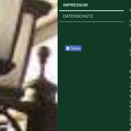
IMPRESSUM
DATENSCHUTZ
R
Teilen
D
D
„
z
w
L
T