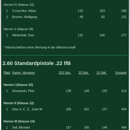
Herren IV (Klasse 16)
1
Czoschke, Klaus
133
163
296
2
Brumm, Wolfgang
49
82
131
Herren V (Klasse 18)
1
Winterfeld, Uwe
131
146
277
* Nachschießen ohne Wertung in der Meisterschaft
2.60 Standardpistole .22 lfB
Platz
Name, Vorname
150 Sek.
20 Sek.
10 Sek.
Gesamt
Herren I (Klasse 10)
1
Domanski, Piotr
139
148
125
412
Herren II (Klasse 12)
1
Diaz d. C. Z., Juan M.
166
161
127
454
Herren III (Klasse 14)
1
Sell, Michael
157
160
149
466