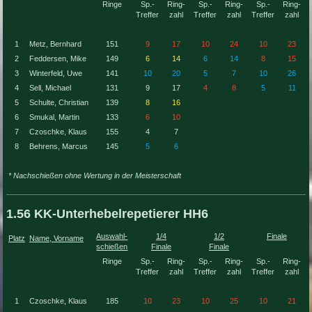
Ringe
Sp.-
Ring-
Sp.-
Ring-
Sp.-
Ring-
Treffer
zahl
Treffer
zahl
Treffer
zahl
1
Metz, Bernhard
151
9
17
10
24
10
23
2
Feddersen, Mike
149
6
14
6
14
8
15
3
Winterfeld, Uwe
141
10
20
5
7
10
26
4
Sell, Michael
131
9
17
4
8
5
11
5
Schulte, Christian
139
8
16
6
Smukal, Martin
133
6
10
7
Czoschke, Klaus
155
4
7
8
Behrens, Marcus
145
5
6
* Nachschießen ohne Wertung in der Meisterschaft
1.56 KK-Unterhebelrepetierer HH6
Auswahl-
1/4
1/2
Finale
Platz
Name, Vorname
schießen
Finale
Finale
Ringe
Sp.-
Ring-
Sp.-
Ring-
Sp.-
Ring-
Treffer
zahl
Treffer
zahl
Treffer
zahl
1
Czoschke, Klaus
185
10
23
10
25
10
21