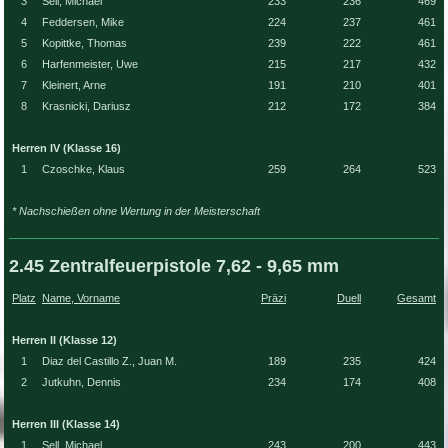
3
Sell, Michael
233
236
469
4
Feddersen, Mike
224
237
461
5
Kopittke, Thomas
239
222
461
6
Harfenmeister, Uwe
215
217
432
7
Kleinert, Arne
191
210
401
8
Krasnicki, Dariusz
212
172
384
Herren IV (Klasse 16)
1
Czoschke, Klaus
259
264
523
* Nachschießen ohne Wertung in der Meisterschaft
2.45 Zentralfeuerpistole 7,62 - 9,65 mm
Platz
Name, Vorname
Präzi
Duell
Gesamt
Herren II (Klasse 12)
1
Diaz del Castillo Z., Juan M.
189
235
424
2
Jutkuhn, Dennis
234
174
408
Herren III (Klasse 14)
1
Sell, Michael
243
200
443