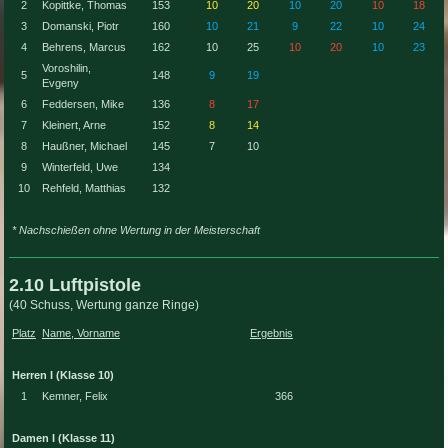
2
Kopittke, Thomas
153
10
20
10
20
10
18
3
Domanski, Piotr
160
10
21
9
22
10
24
4
Behrens, Marcus
162
10
25
10
20
10
23
Voroshilin,
5
148
9
19
Evgeny
6
Feddersen, Mike
136
8
17
7
Kleinert, Arne
152
8
14
8
Haußner, Michael
145
7
10
9
Winterfeld, Uwe
134
10
Rehfeld, Matthias
132
* Nachschießen ohne Wertung in der Meisterschaft
2.10 Luftpistole
(40 Schuss, Wertung ganze Ringe)
Platz
Name, Vorname
Ergebnis
Herren I (Klasse 10)
1
Kemner, Felix
366
Damen I (Klasse 11)