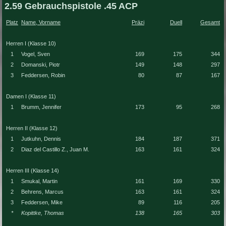
2.59 Gebrauchspistole .45 ACP
Platz
Name, Vorname
Präzi
Duell
Gesamt
Herren I (Klasse 10)
1
Vogel, Sven
169
175
344
2
Domanski, Piotr
149
148
297
3
Feddersen, Robin
80
87
167
Damen I (Klasse 11)
1
Brumm, Jennifer
173
95
268
Herren II (Klasse 12)
1
Jutkuhn, Dennis
184
187
371
2
Diaz del Castillo Z., Juan M.
163
161
324
Herren III (Klasse 14)
1
Smukal, Martin
161
169
330
2
Behrens, Marcus
163
161
324
3
Feddersen, Mike
89
116
205
*
Kopittke, Thomas
138
165
303