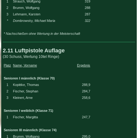
1
Strauch, Wolfgang
319
2
Brumm, Wolfgang
288
3
Lehmann, Karsten
287
*
Dombrowsky, Michael Maria
322
* Nachschießen ohne Wertung in der Meisterschaft
2.11 Luftpistole Auflage
(30 Schuss, Wertung 10tel Ringe)
Platz
Name, Vorname
Ergebnis
Senioren I männlich (Klasse 70)
1
Kopittke, Thomas
288,9
2
Fischer, Stephan
284,7
3
Kleinert, Arne
258,6
Senioren I weiblich (Klasse 71)
1
Fischer, Margitta
247,7
Senioren III männlich (Klasse 74)
1
Brumm, Wolfgang
295,0