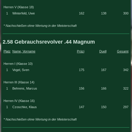
Herren V (Klasse 18)
1
Winterfeld, Uwe
162
138
300
* Nachschießen ohne Wertung in der Meisterschaft
2.58 Gebrauchsrevolver .44 Magnum
Platz
Name, Vorname
Präzi
Duell
Gesamt
Herren I (Klasse 10)
1
Vogel, Sven
175
167
342
Herren III (Klasse 14)
1
Behrens, Marcus
156
166
322
Herren IV (Klasse 16)
1
Czoschke, Klaus
147
150
297
* Nachschießen ohne Wertung in der Meisterschaft