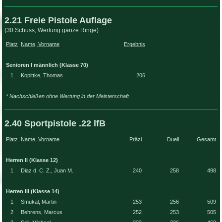
2.21 Freie Pistole Auflage
(30 Schuss, Wertung ganze Ringe)
Platz
Name, Vorname
Ergebnis
Senioren I männlich (Klasse 70)
1
Kopittke, Thomas
206
* Nachschießen ohne Wertung in der Meisterschaft
2.40 Sportpistole .22 lfB
Platz
Name, Vorname
Präzi
Duell
Gesamt
Herren II (Klasse 12)
1
Diaz d. C. Z., Juan M.
240
258
498
Herren III (Klasse 14)
1
Smukal, Martin
253
256
509
2
Behrens, Marcus
252
253
505