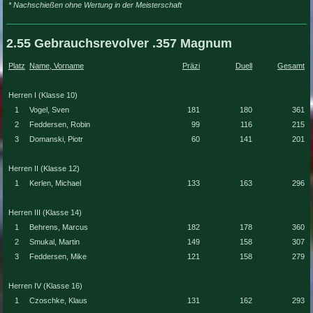
* Nachschießen ohne Wertung in der Meisterschaft
2.55 Gebrauchsrevolver .357 Magnum
Platz
Name, Vorname
Präzi
Duell
Gesamt
Herren I (Klasse 10)
1
Vogel, Sven
181
180
361
2
Feddersen, Robin
99
116
215
3
Domanski, Piotr
60
141
201
Herren II (Klasse 12)
1
Kerlen, Michael
133
163
296
Herren III (Klasse 14)
1
Behrens, Marcus
182
178
360
2
Smukal, Martin
149
158
307
3
Feddersen, Mike
121
158
279
Herren IV (Klasse 16)
1
Czoschke, Klaus
131
162
293