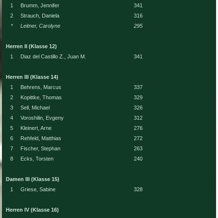
1
Brumm, Jennifer
341
2
Strauch, Daniela
316
*
Leitner, Carolyne
295
Herren II (Klasse 12)
1
Diaz del Castillo Z., Juan M.
341
Herren III (Klasse 14)
1
Behrens, Marcus
337
2
Kopittke, Thomas
329
3
Sell, Michael
326
4
Voroshilin, Evgeny
312
5
Kleinert, Arne
276
6
Rehfeld, Matthias
272
7
Fischer, Stephan
263
8
Ecks, Torsten
240
Damen III (Klasse 15)
1
Griese, Sabine
328
Herren IV (Klasse 16)