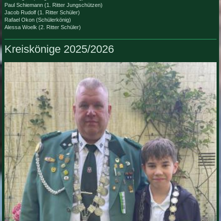
Paul Schiemann (1. Ritter Jungschützen)
Jugendtraining
Jacob Rudolf (1. Ritter Schüler)
Rafael Okon (Schülerkönig)
Alessa Woelk (2. Ritter Schüler)
Oktober 2026
Donnerstag, 1. Oktober, 19:00 Uhr bis Donnerstag, 1. Oktober, 21:00 Uhr
Kreiskönige 2025/2026
Vereinsabend und Training