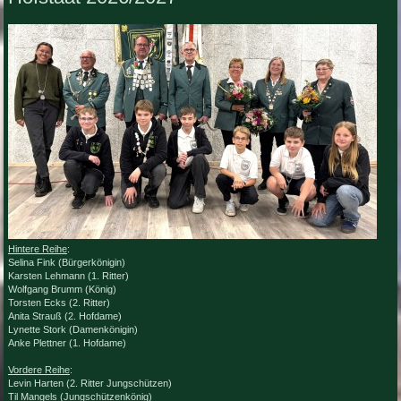
Jugendtraining
Donnerstag, 27. August, 19:00 Uhr bis Donnerstag, 27. August, 21:00 Uhr
Vereinsabend und Training
September 2026
Mittwoch, 2. September, 17:30 Uhr bis Mittwoch, 2. September, 19:00 Uhr
Jugendtraining
Donnerstag, 3. September, 19:00 Uhr bis Donnerstag, 3. September, 21:00 Uhr
Vereinsabend und Training
Mittwoch, 9. September, 17:30 Uhr bis Mittwoch, 9. September, 19:00 Uhr
Jugendtraining
Donnerstag, 10. September, 19:00 Uhr bis Donnerstag, 10. September, 21:00 Uhr
Vereinsabend und Training
Hintere Reihe
:
Mittwoch, 16. September, 17:30 Uhr bis Mittwoch, 16. September, 19:00 Uhr
Selina Fink (Bürgerkönigin)
Jugendtraining
Karsten Lehmann (1. Ritter)
Wolfgang Brumm (König)
Donnerstag, 17. September, 19:00 Uhr bis Donnerstag, 17. September, 21:00 Uhr
Torsten Ecks (2. Ritter)
Vereinsabend und Training
Anita Strauß (2. Hofdame)
Mittwoch, 23. September, 17:30 Uhr bis Mittwoch, 23. September, 19:00 Uhr
Lynette Stork (Damenkönigin)
Jugendtraining
Anke Plettner (1. Hofdame)
Donnerstag, 24. September, 19:00 Uhr bis Donnerstag, 24. September, 21:00 Uhr
Vordere Reihe
:
Vereinsabend und Training
Levin Harten (2
. Ritter Jungschützen)
Til Mangels (Jungschützenkönig)
Mittwoch, 30. September, 17:30 Uhr bis Mittwoch, 30. September, 19:00 Uhr