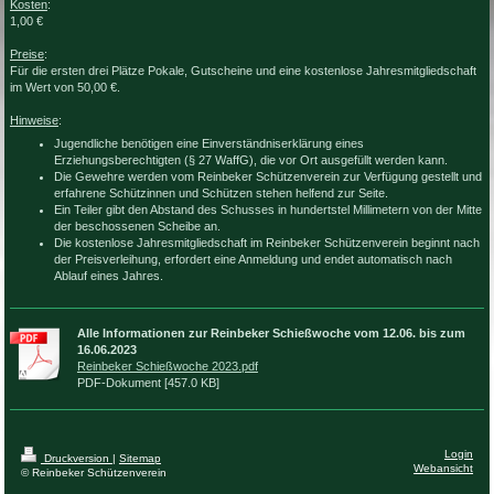
Kosten
:
1,00 €
Preise
:
Für die ersten drei Plätze Pokale, Gutscheine und eine kostenlose Jahresmitgliedschaft
im Wert von 50,00 €.
Hinweise
:
Jugendliche benötigen eine Einverständniserklärung eines
Erziehungsberechtigten (§ 27 WaffG), die vor Ort ausgefüllt werden kann.
Die Gewehre werden vom Reinbeker Schützenverein zur Verfügung gestellt und
erfahrene Schützinnen und Schützen stehen helfend zur Seite.
Ein Teiler gibt den Abstand des Schusses in hundertstel Millimetern von der Mitte
der beschossenen Scheibe an.
Die kostenlose Jahresmitgliedschaft im Reinbeker Schützenverein beginnt nach
der Preisverleihung, erfordert eine Anmeldung und endet automatisch nach
Ablauf eines Jahres.
Alle Informationen zur Reinbeker Schießwoche vom 12.06. bis zum
16.06.2023
Reinbeker Schießwoche 2023.pdf
PDF-Dokument [457.0 KB]
Login
Druckversion
|
Sitemap
Webansicht
© Reinbeker Schützenverein