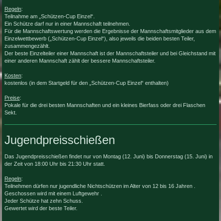
Regeln
:
Teilnahme am „Schützen-Cup Einzel“.
Ein Schütze darf nur in einer Mannschaft teilnehmen.
Für die Mannschaftswertung werden die Ergebnisse der Mannschaftsmitglieder aus dem
Einzelwettbewerb („Schützen-Cup Einzel“), also jeweils die beiden besten Teiler,
zusammengezählt.
Der beste Einzelteiler einer Mannschaft ist der Mannschaftsteiler und bei Gleichstand mit
einer anderen Mannschaft zählt der bessere Mannschaftsteiler.
Kosten
:
kostenlos (in dem Startgeld für den „Schützen-Cup Einzel“ enthalten)
Preise
:
Pokale für die drei besten Mannschaften und ein kleines Bierfass oder drei Flaschen
Sekt.
Jugendpreisschießen
Das Jugendpreisschießen findet nur von Montag (12. Juni) bis Donnerstag (15. Juni) in
der Zeit von 18:00 Uhr bis 21:30 Uhr statt.
Regeln
:
Teilnehmen dürfen nur jugendliche Nichtschützen im Alter von 12 bis 16 Jahren .
Geschossen wird mit einem Luftgewehr .
Jeder Schütze hat zehn Schuss.
Gewertet wird der beste Teiler.