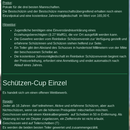
Preise
:
Pokale für die drei besten Mannschaften.
Die Bestschützin und der Bestschütze mannschaftsübergreifend erhalten noch einen
Einzelpokal und eine kostenlose Jahresmitgliedschaft im Wert von 165,00 €.
Hinweise
:
Jugendliche benötigen eine Einverständniserklärung eines
Erziehungsberechtigten (§ 27 WaffG), die vor Ort ausgefüllt werden kann.
Die Gewehre werden vom Reinbeker Schützenverein zur Verfügung gestellt und
erfahrene Schützinnen und Schützen stehen helfend zur Seite.
Ein Teiler gibt den Abstand des Schusses in hundertstel Millimetern von der Mitte
der beschossenen Scheibe an.
Die kostenlose Jahresmitgliedschaft im Reinbeker Schützenverein beginnt nach
der Preisverleihung, erfordert eine Anmeldung und endet automatisch nach
Ablauf eines Jahres.
Schützen-Cup Einzel
Es handelt sich um einen offenen Wettbewerb.
Regeln
:
Jeder ab 16 Jahren darf teilnehmen. Aktive und erfahrene Schützen, aber auch
Nichtschützen, wenn sie um die höheren Preisgelder mitschießen möchten.
Geschossen wird mit einem Kleinkalibergewehr auf Scheiben in 50 m Entfernung. Als
Visierung ist nur ein Diopter zugelassen, ein Zielfernrohr ist nicht erlaubt.
Geschossen wird auf Teilerscheiben (T) .
Es werden die beiden besten Teiler gewertet und zusammengezählt.