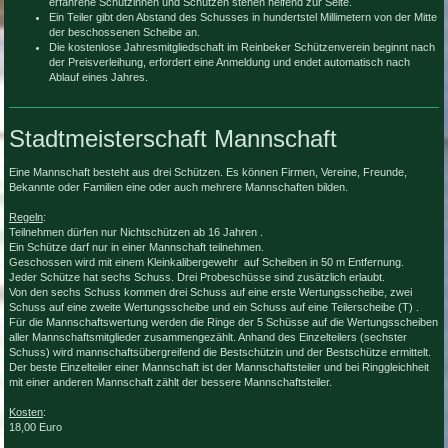
erfahrene Schützinnen und Schützen stehen helfend zur Seite.
Ein Teiler gibt den Abstand des Schusses in hundertstel Millimetern von der Mitte
der beschossenen Scheibe an.
Die kostenlose Jahresmitgliedschaft im Reinbeker Schützenverein beginnt nach
der Preisverleihung, erfordert eine Anmeldung und endet automatisch nach
Ablauf eines Jahres.
Stadtmeisterschaft Mannschaft
Eine Mannschaft besteht aus drei Schützen. Es können Firmen, Vereine, Freunde,
Bekannte oder Familien eine oder auch mehrere Mannschaften bilden.
Regeln
:
Teilnehmen dürfen nur Nichtschützen ab 16 Jahren .
Ein Schütze darf nur in einer Mannschaft teilnehmen.
Geschossen wird mit einem Kleinkalibergewehr auf Scheiben in 50 m Entfernung.
Jeder Schütze hat sechs Schuss. Drei Probeschüsse sind zusätzlich erlaubt.
Von den sechs Schuss kommen drei Schuss auf eine erste Wertungsscheibe, zwei
Schuss auf eine zweite Wertungsscheibe und ein Schuss auf eine Teilerscheibe (T) .
Für die Mannschaftswertung werden die Ringe der 5 Schüsse auf die Wertungsscheiben
aller Mannschaftsmitglieder zusammengezählt. Anhand des Einzelteilers (sechster
Schuss) wird mannschaftsübergreifend die Bestschützin und der Bestschütze ermittelt.
Der beste Einzelteiler einer Mannschaft ist der Mannschaftsteiler und bei Ringgleichheit
mit einer anderen Mannschaft zählt der bessere Mannschaftsteiler.
Kosten
:
18,00 Euro