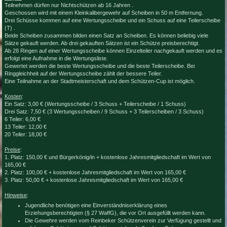
Teilnehmen dürfen nur Nichtschützen ab 16 Jahren .
Geschossen wird mit einem Kleinkalibergewehr auf Scheiben in 50 m Entfernung.
Drei Schüsse kommen auf eine Wertungsscheibe und ein Schuss auf eine Teilerscheibe
(T) .
Beide Scheiben zusammen bilden einen Satz an Scheiben. Es können beliebig viele
Sätze gekauft werden. Ab drei gekauften Sätzen ist ein Schütze preisberechtigt.
Ab 28 Ringen auf einer Wertungsscheibe können Einzelteiler nachgekauft werden und es
erfolgt eine Aufnahme in die Wertungsliste.
Gewertet werden die beste Wertungsscheibe und die beste Teilerscheibe. Bei
Ringgleichheit auf der Wertungsscheibe zählt der bessere Teiler.
Eine Teilnahme an der Stadtmeisterschaft und dem Schützen-Cup ist möglich.
Kosten
:
Ein Satz: 3,00 € (Wertungsscheibe / 3 Schuss + Teilerscheibe / 1 Schuss)
Drei Satz: 7,50 € (3 Wertungsscheiben / 9 Schuss + 3 Teilerscheiben / 3 Schuss)
6 Teiler: 6,00 €
13 Teiler: 12,00 €
20 Teiler: 18,00 €
Preise
:
1. Platz: 150,00 € und Bürgerkönig/in + kostenlose Jahresmitgliedschaft im Wert von
165,00 €
2. Platz: 100,00 € + kostenlose Jahresmitgliedschaft im Wert von 165,00 €
3. Platz: 50,00 € + kostenlose Jahresmitgliedschaft im Wert von 165,00 €
Hinweise
:
Jugendliche benötigen eine Einverständniserklärung eines
Erziehungsberechtigten (§ 27 WaffG), die vor Ort ausgefüllt werden kann.
Die Gewehre werden vom Reinbeker Schützenverein zur Verfügung gestellt und