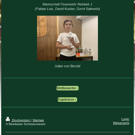
Mannschaft Feuerwehr Reinbek 1
(Fabian Lutz, David Kusber, Gerrit Salewski)
Julian von Bezold
Wettbewerbe
Ergebnisse
Login
Druckversion
|
Sitemap
Webansicht
© Reinbeker Schützenverein