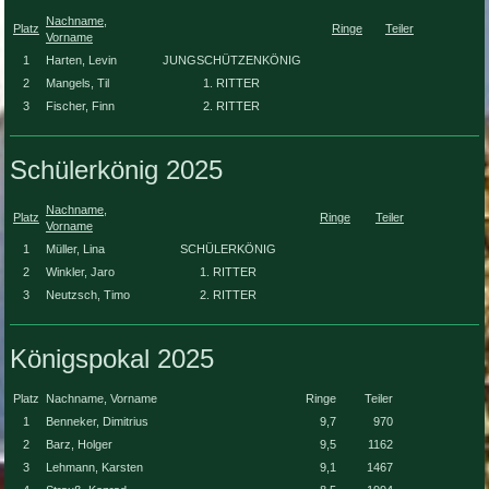
Nachname,
Platz
Ringe
Teiler
Vorname
1
Harten, Levin
JUNGSCHÜTZENKÖNIG
2
Mangels, Til
1. RITTER
3
Fischer, Finn
2. RITTER
Schülerkönig 2025
Nachname,
Platz
Ringe
Teiler
Vorname
1
Müller, Lina
SCHÜLERKÖNIG
2
Winkler, Jaro
1. RITTER
3
Neutzsch
,
Timo
2. RITTER
Königspokal 2025
Platz
Nachname, Vorname
Ringe
Teiler
1
Benneker
,
Dimitrius
9,7
970
2
Barz, Holger
9,5
1162
3
Lehmann
,
Karsten
9,1
1467