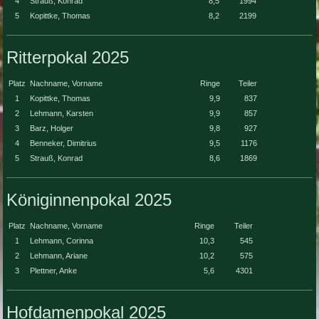
4
Strauß, Konrad
8,5
1994
5
Kopittke
,
Thomas
8,2
2199
Ritterpokal 2025
Platz
Nachname, Vorname
Ringe
Teiler
1
Kopittke, Thomas
9,9
837
2
Lehmann, Karsten
9,9
857
3
Barz, Holger
9,8
927
4
Benneker, Dimitrius
9,5
1176
5
Strauß, Konrad
8,6
1869
Königinnenpokal 2025
Platz
Nachname, Vorname
Ringe
Teiler
1
Lehmann, Corinna
10,3
545
2
Lehmann, Ariane
10,2
575
3
Plettner, Anke
5,6
4301
Hofdamenpokal 2025