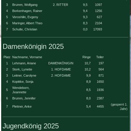
3
Brumm, Wolfgang
2. RITTER
9,5
1097
4
Borkenhagen, Rainer
9,4
1256
5
Voroshilin, Evgeny
9,3
627
6
Maringer, Albert Theo
8,3
2104
7
Schulte, Christian
0,0
17093
Damenkönigin 2025
Platz
Nachname, Vorname
Ringe
Teiler
1
Lehmann, Ariane
DAMENKÖNIGIN
10,7
197
2
Stork, Lynette
1. HOFDAME
10,2
564
3
Leitner, Carolyne
2. HOFDAME
9,9
871
4
Kopittke, Sonja
8,9
1650
Wendeborn,
5
8,5
1936
Jeannette
6
Brumm, Jennifer
8,0
2387
(gesperrt 1.
7
Plettner, Anke
5,4
4455
Jahr)
Jugendkönig 2025