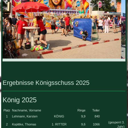
Ergebnisse Königsschuss 2025
König 2025
Platz
Nachname, Vorname
Ringe
Teiler
1
Lehmann, Karsten
KÖNIG
9,9
840
(gesperrt 3.
2
Kopittke, Thomas
1. RITTER
9,6
1066
Jahr)